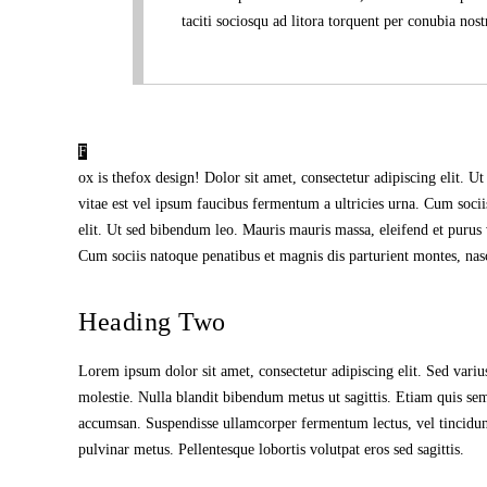
taciti sociosqu ad litora torquent per conubia nos
F
ox is thefox design! Dolor sit amet, consectetur adipiscing elit. U
vitae est vel ipsum faucibus fermentum a ultricies urna. Cum soci
elit. Ut sed bibendum leo. Mauris mauris massa, eleifend et purus 
Cum sociis natoque penatibus et magnis dis parturient montes, nasc
Heading Two
Lorem ipsum dolor sit amet, consectetur adipiscing elit. Sed varius
molestie. Nulla blandit bibendum metus ut sagittis. Etiam quis semper
accumsan. Suspendisse ullamcorper fermentum lectus, vel tincidunt l
pulvinar metus. Pellentesque lobortis volutpat eros sed sagittis.