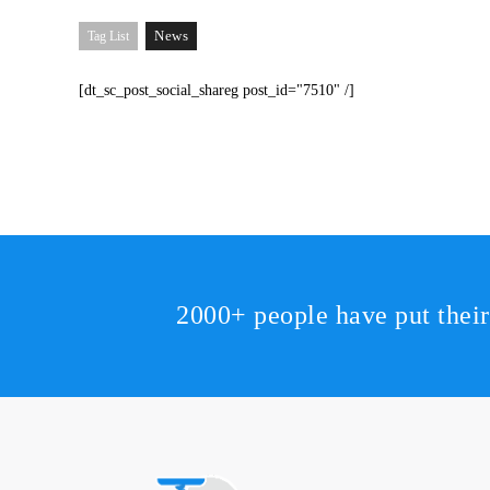
News
Tag List
[dt_sc_post_social_shareg post_id="7510" /]
2000+ people have put thei