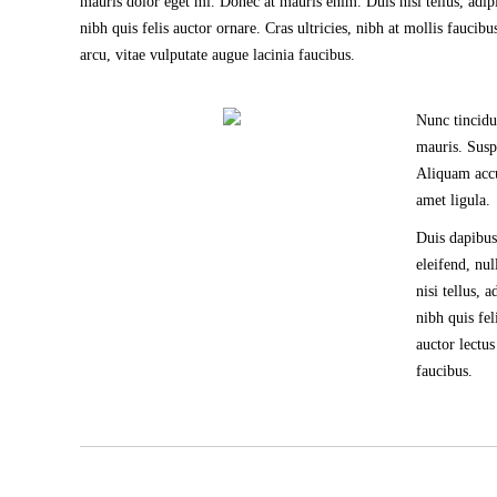
mauris dolor eget mi. Donec at mauris enim. Duis nisi tellus, adipis
nibh quis felis auctor ornare. Cras ultricies, nibh at mollis faucib
arcu, vitae vulputate augue lacinia faucibus.
Nunc tincidu
mauris. Susp
Aliquam accum
amet ligula.
Duis dapibus
eleifend, nu
nisi tellus, 
nibh quis fel
auctor lectu
faucibus.