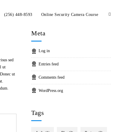
(256) 448-8593
Online Security Camera Course
Meta
Log in
risus sed
Entries feed
l ut
. Donec ut
Comments feed
t.
endum.
WordPress.org
Tags