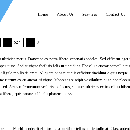
Home
About Us
Services
Contact Us
527
0
 ultricies metus. Donec ac ex porta libero venenatis sodales. Sed efficitur eget 
 justo. Sed tristique facilisis felis ut tincidunt. Phasellus auctor convallis nis
 ligula mollis sit amet.
Aliquam at ante at elit efficitur tincidunt a quis neque
unc rutrum ex eu auctor tristique. Maecenas suscipit vestibulum nunc nec placera
t sed. Aenean fermentum scelerisque lectus, sit amet ultricies ex interdum bib
 libero, quis ornare nibh elit pharetra massa.
 elit. Morbi hendrerit elit turpis, a porttitor tellus sollicitudin at. Class aptent