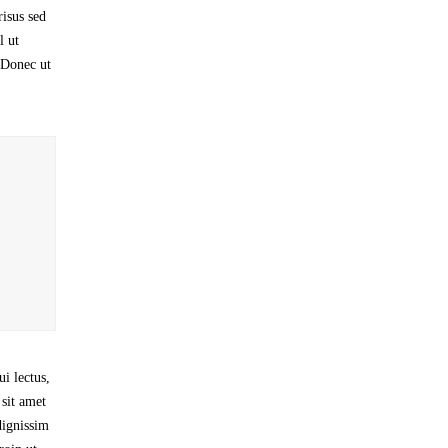
risus sed
l ut
. Donec ut
i lectus,
 sit amet
dignissim