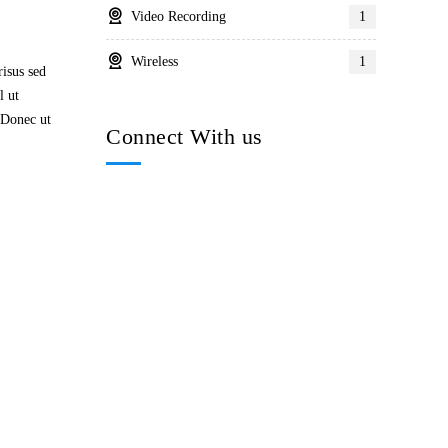
Video Recording
1
Wireless
1
risus sed
l ut
. Donec ut
Connect With us