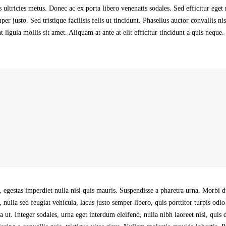
 ultricies metus. Donec ac ex porta libero venenatis sodales. Sed efficitur eget 
 justo. Sed tristique facilisis felis ut tincidunt. Phasellus auctor convallis nis
igula mollis sit amet. Aliquam at ante at elit efficitur tincidunt a quis neque
 egestas imperdiet nulla nisl quis mauris. Suspendisse a pharetra urna. Morbi du
ulla sed feugiat vehicula, lacus justo semper libero, quis porttitor turpis odio
ut. Integer sodales, urna eget interdum eleifend, nulla nibh laoreet nisl, quis 