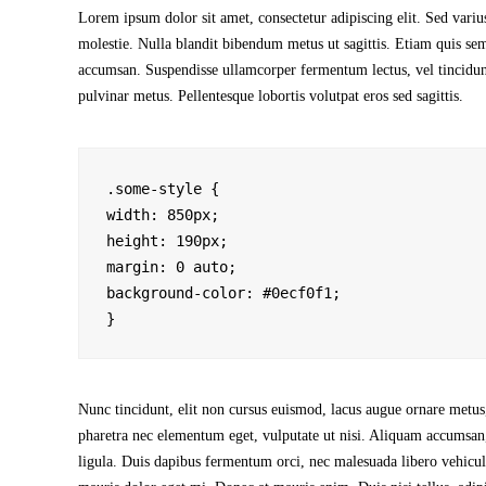
Lorem ipsum dolor sit amet, consectetur adipiscing elit. Sed varius
molestie. Nulla blandit bibendum metus ut sagittis. Etiam quis semper
accumsan. Suspendisse ullamcorper fermentum lectus, vel tincidunt l
pulvinar metus. Pellentesque lobortis volutpat eros sed sagittis.
.some-style {

width: 850px;

height: 190px;

margin: 0 auto;

background-color: #0ecf0f1;

Nunc tincidunt, elit non cursus euismod, lacus augue ornare metus,
pharetra nec elementum eget, vulputate ut nisi. Aliquam accumsan, n
ligula. Duis dapibus fermentum orci, nec malesuada libero vehicula 