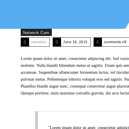
Network Cam
wbradley
June 18, 2015
comments off
Lorem ipsum dolor sit amet, consectetur adipiscing elit. Sed varius
molestie. Nulla blandit bibendum metus ut sagittis. Etiam quis semper
accumsan. Suspendisse ullamcorper fermentum lectus, vel tincidunt
pulvinar metus. Pellentesque lobortis volutpat eros sed sagittis. N
Phasellus blandit augue nunc, consequat consectetur augue placera
Quisque porttitor, enim maximus convallis gravida, dui arcu lacinia
Lorem ipsum dolor sit amet, consectetur adipiscing