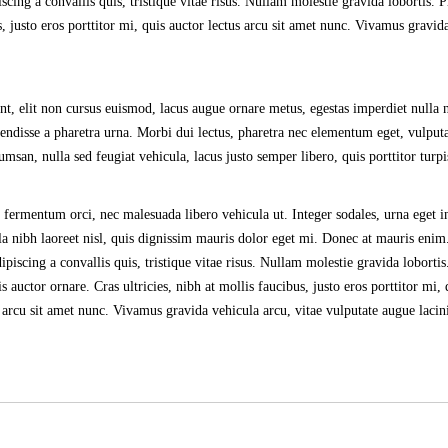
cing a convallis quis, tristique vitae risus. Nullam molestie gravida lobortis. P
us, justo eros porttitor mi, quis auctor lectus arcu sit amet nunc. Vivamus gravid
nt, elit non cursus euismod, lacus augue ornare metus, egestas imperdiet nulla n
endisse a pharetra urna. Morbi dui lectus, pharetra nec elementum eget, vulputat
san, nulla sed feugiat vehicula, lacus justo semper libero, quis porttitor turpi
 fermentum orci, nec malesuada libero vehicula ut. Integer sodales, urna eget 
lla nibh laoreet nisl, quis dignissim mauris dolor eget mi. Donec at mauris enim
adipiscing a convallis quis, tristique vitae risus. Nullam molestie gravida lobortis
is auctor ornare. Cras ultricies, nibh at mollis faucibus, justo eros porttitor mi, 
s arcu sit amet nunc. Vivamus gravida vehicula arcu, vitae vulputate augue lacin