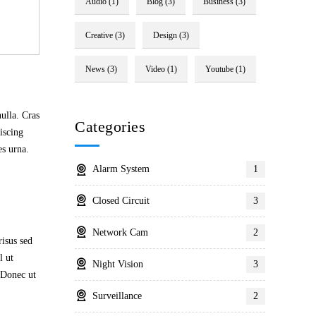
Audio
(1)
Blog
(3)
Business
(3)
Creative
(3)
Design
(3)
News
(3)
Video
(1)
Youtube
(1)
ulla. Cras
Categories
iscing
es urna.
Alarm System
1
Closed Circuit
3
Network Cam
2
risus sed
l ut
Night Vision
3
. Donec ut
Surveillance
2