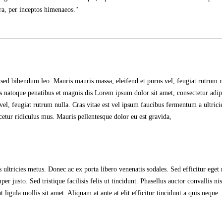
tra, per inceptos himenaeos.
t sed bibendum leo. Mauris mauris massa, eleifend et purus vel, feugiat rutrum n
is natoque penatibus et magnis dis Lorem ipsum dolor sit amet, consectetur adip
vel, feugiat rutrum nulla. Cras vitae est vel ipsum faucibus fermentum a ultrici
etur ridiculus mus. Mauris pellentesque dolor eu est gravida,
 ultricies metus. Donec ac ex porta libero venenatis sodales. Sed efficitur eget 
 justo. Sed tristique facilisis felis ut tincidunt. Phasellus auctor convallis nis
igula mollis sit amet. Aliquam at ante at elit efficitur tincidunt a quis neque