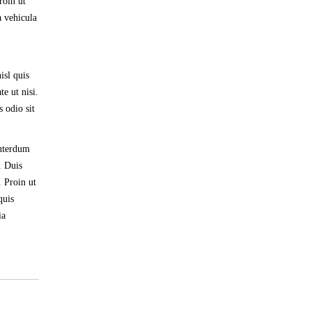
roin ut
a vehicula
isl quis
e ut nisi.
s odio sit
interdum
. Duis
. Proin ut
quis
ia